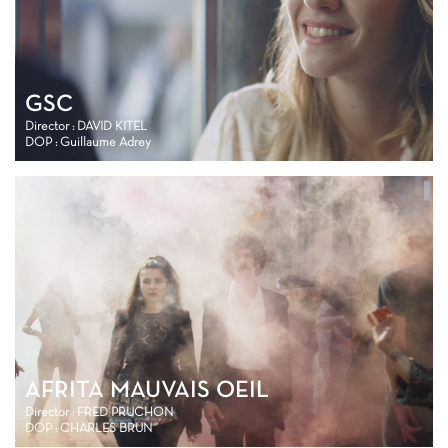
GSC
Director : DAVID KITEL
DOP : Guillaume Adrey
AFRITA MAUVAIS OEIL
Director : FRED PRUCHON
DOP : CHARLES BRUN