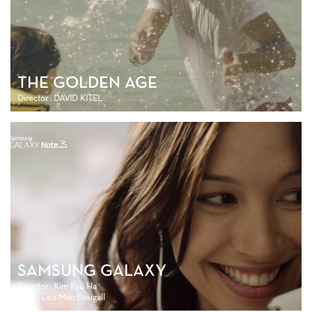
THE GOLDEN AGE
Director : DAVID KITEL
SAMSUNG GALAXY
Director : Kim Kyu Ha
DOP : Leo Mac Dougall