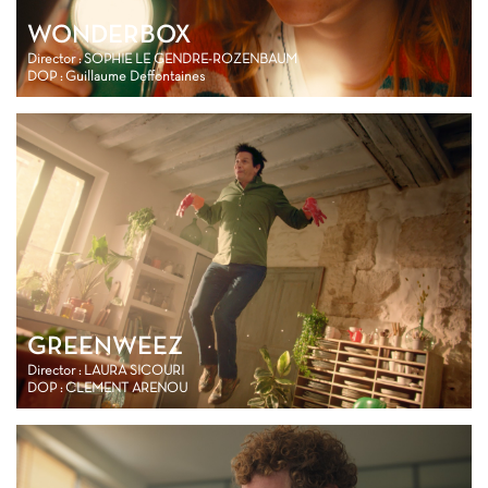
WONDERBOX
Director : SOPHIE LE GENDRE-ROZENBAUM
DOP : Guillaume Deffontaines
GREENWEEZ
Director : LAURA SICOURI
DOP : CLEMENT ARENOU