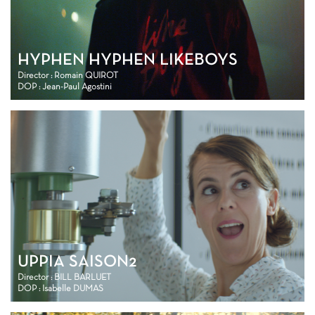
HYPHEN HYPHEN LIKEBOYS
Director : Romain QUIROT
DOP : Jean-Paul Agostini
UPPIA SAISON2
Director : BILL BARLUET
DOP : Isabelle DUMAS