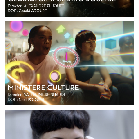
Director : ALEXANDRE PLUQUET
DOP : Gérald ACOURT
MINISTERE CULTURE
Director : VALENTINE REINHARDT
DOP : Neel POTGIETER